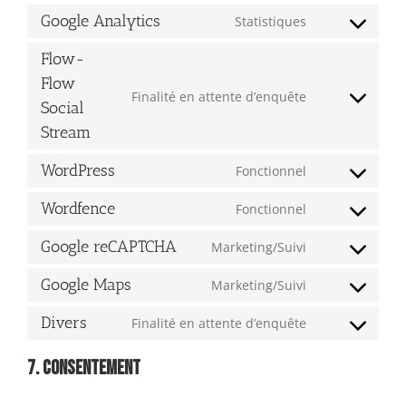
to
Google Analytics
Statistiques
service
Consent
woocommerc
to
Flow-
service
Flow
google-
Finalité en attente d’enquête
Consent
analytics
Social
to
Stream
service
flow-
WordPress
Fonctionnel
Consent
flow-
to
social-
Wordfence
Fonctionnel
service
Consent
stream
wordpress
to
Google reCAPTCHA
Marketing/Suivi
service
Consent
wordfence
to
Google Maps
Marketing/Suivi
service
Consent
google-
to
Divers
Finalité en attente d’enquête
recaptcha
service
Consent
google-
to
7. Consentement
maps
service
divers